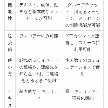
機
テキスト、画像、動
グループチャッ
能
画など基本的なメッ
ト、消えるメッセ
性
セージが可能
ージ、メッセージ
の削除機能が可能
送
フォロアーのみ可能
Xアカウントと連
受
携し、スムーズに
信
利用可能
使
1対1のプライベート
少人数でのコミュ
い
の連絡や、連絡先を
ニケーションで使
方
知らない相手に連絡
用
をとるときに使用
セ
基本的なセキュリテ
高セキュリティ、
キ
ィ
暗号化機能
ュ