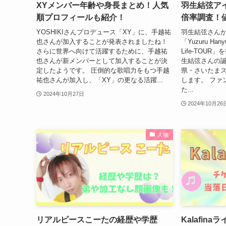
XYメンバー年齢や身長まとめ！人気
羽生結弦ア
順プロフィールも紹介！
倍率調査！
YOSHIKIさんプロデュース「XY」に、手越祐
羽生結弦さん
也さんが加入することが発表されましたね！
「Yuzuru Hanyu
さらに世界へ向けて活躍するために、手越祐
Life-TOU
也さんが新メンバーとして加入することが決
生結弦さんの誕
定したようです。 圧倒的な歌唱力をもつ手越
県・さいたま
祐也さんが加入し、「XY」の更なる活躍...
します。 ファ
た...
2024年10月27日
2024年10月26
人物
リアルピースこーたの経歴や学歴
Kalafin