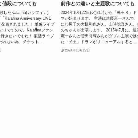
と値段についても
前作との違いと主題歌についても
散したKalafina(カラフィナ)
2024年10月22日(火)21時から「民王Ｒ」ド
afina Anniversary LIVE
マが始まります。 主演は遠藤憲一さんで
うと発表されました！ 単独ライブ
にわ男子の大橋和也さん、山時聡真さん、
りですので、Kalafinaファン
のちゃんが出演します。 2015年7月に、遠
行きたいですね！ 復活ライブ
憲一さんと菅田将暉さんがダブル主演で務
われない為、チケット...
た「民王」ドラマがリニューアルすると...
日
2024年10月22日