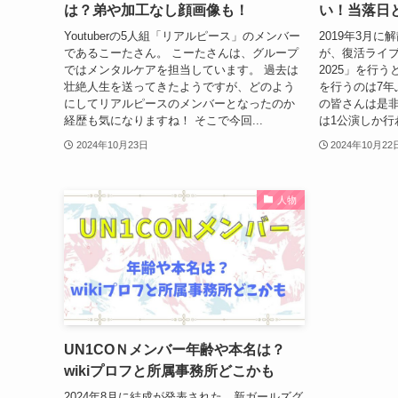
は？弟や加工なし顔画像も！
い！当落日
Youtuberの5人組「リアルピース」のメンバー
2019年3月に解
であるこーたさん。 こーたさんは、グループ
が、復活ライブ「Kal
ではメンタルケアを担当しています。 過去は
2025」を行
壮絶人生を送ってきたようですが、どのよう
を行うのは7年ぶ
にしてリアルピースのメンバーとなったのか
の皆さんは是非
経歴も気になりますね！ そこで今回...
は1公演しか行
2024年10月23日
2024年10月22
人物
UN1COＮメンバー年齢や本名は？
wikiプロフと所属事務所どこかも
2024年8月に結成が発表された、新ガールズグ