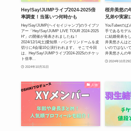
Hey!Say!JUMPライブ2024-2025倍
桜井美悠の
率調査！当落いつ何時かも
兄弟や実家
Hey!Say!JUMP(ヘイセイジャンプ)のライブツ
YouTuber
アー「Hey!Say!JUMP LIVE TOUR 2024-2025
手であるモデルの
H⁺」の開催が発表されましたね！
に結婚発表をし
2024/12/14(土)愛知県・バンテリンドームを皮
井美悠さんは
切りに4会場10公演行われます。 そこで今回
いのではないで
は、Hey!Say!JUMPライブ2024-2025のチケッ
井美悠さんの年
ト倍率...
2024年10月29
2024年10月31日
人物