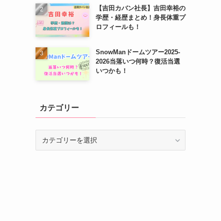
【吉田カバン社長】吉田幸裕の
学歴・経歴まとめ！身長体重プ
ロフィールも！
SnowManドームツアー2025-
2026当落いつ何時？復活当選
いつかも！
カテゴリー
カ
テ
ゴ
リ
ー