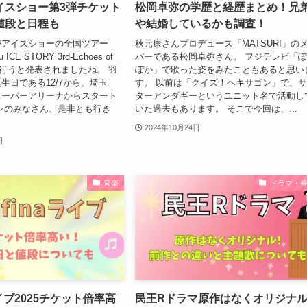
イスショー第3弾チケット
松岡卓弥の学歴と経歴まとめ！兄
値段と日程も
や結婚しているかも調査！
がアイスショーの全国ツアー
秋元康さんプロデュース「MATSURI」の
 ICE STORY 3rd-Echoes of
バーである松岡卓弥さん。 フジテレビ「
R」を行うと発表されましたね。 羽
ぽか」で歌った姿をみたこともあると思い
生日である12/7から、埼玉
す。 以前は「クイズ！ヘキサゴン」で、
スーパーアリーナからスタート
ターアンダギーというユニット名で活動し
ンのみなさん、是非とも行き
いた過去もあります。 そこで今回は、...
2024年10月24日
日
音楽
ドラマ・
aライブ2025チケット倍率高
民王Rドラマ原作はなくオリジナ