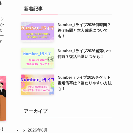
弟
新着記事
メン
ぽか
Number_iライブ2026何時間？
ま
終了時間と本人確認について
サー
も！
て
Number_iライブ2026当落いつ
何時？復活当選いつかも！
Number_iライブ2026チケット
番組
当選倍率は？当たりやすい方法
も！
アーカイブ
ル！
2026年8月