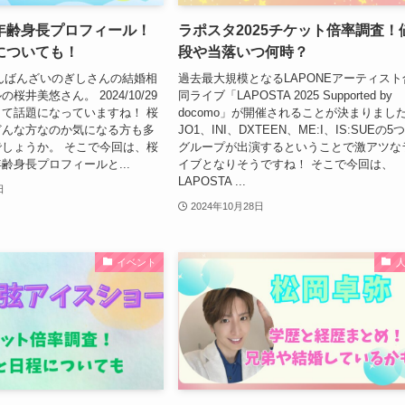
年齢身長プロフィール！
ラポスタ2025チケット倍率調査！
についても！
段や当落いつ何時？
のばんばんざいのぎしさんの結婚相
過去最大規模となるLAPONEアーティスト
桜井美悠さん。 2024/10/29
同ライブ「LAPOSTA 2025 Supported by
て話題になっていますね！ 桜
docomo」が開催されることが決まりまし
どんな方なのか気になる方も多
JO1、INI、DXTEEN、ME:I、IS:SUEの5
しょうか。 そこで今回は、桜
グループが出演するということで激アツな
齢身長プロフィールと...
イブとなりそうですね！ そこで今回は、
LAPOSTA ...
日
2024年10月28日
イベント