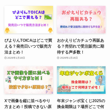
ぴよりんTOICAはどこで買
おかえりピカチュウ再販あ
える？発売日いつで販売方
る？売切れで受注販売に期
法まとめ！
待する声多数！
2026年1月19日
2026年1月16日
Xで画像を縦に並べるやり
年末ジャンボ宝くじ2025の
方まとめ！投稿できない原
換金期限は？場所どこで何