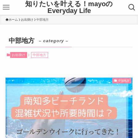
知りたいを叶える！mayoの
Everyday Life
ホーム
お出掛け
中部地方
中部地方
– category –
お出掛け
中部地方
中部地方