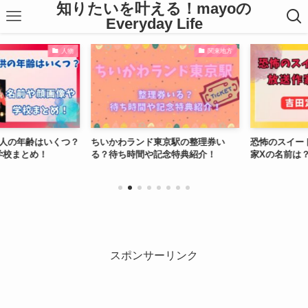
知りたいを叶える！mayoの
Everyday Life
人物
関東地方
の年齢はいくつ？
ちいかわランド東京駅の整理券い
恐怖のスイート
校まとめ！
る？待ち時間や記念特典紹介！
家Xの名前は？
スポンサーリンク