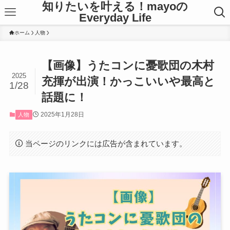
知りたいを叶える！mayoの
Everyday Life
ホーム
人物
【画像】うたコンに憂歌団の木村
2025
充揮が出演！かっこいいや最高と
1/28
話題に！
2025年1月28日
人物
当ページのリンクには広告が含まれています。