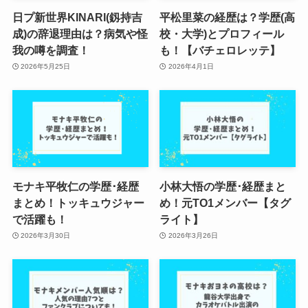
日プ新世界KINARI(釼持吉
平松里菜の経歴は？学歴(高
成)の辞退理由は？病気や怪
校・大学)とプロフィール
我の噂を調査！
も！【バチェロレッテ】
2026年5月25日
2026年4月1日
モナキ平牧仁の学歴･経歴
小林大悟の学歴･経歴まと
まとめ！トッキュウジャー
め！元TO1メンバー【タグ
で活躍も！
ライト】
2026年3月30日
2026年3月26日