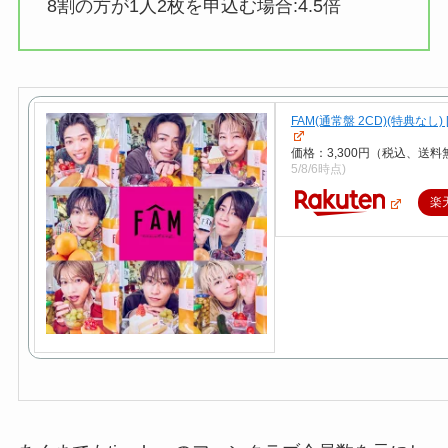
8割の方が1人2枚を申込む場合:
4.5倍
FAM(通常盤 2CD)(特典なし) [ t
価格：3,300円（税込、送料
5/8/6時点)
楽