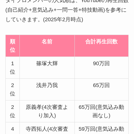
タイプロメンバーの人気順は、YouTubeの再生回数
(自己紹介+意気込み+一問一答+特技動画)を参考に
していきます。(2025年2月時点)
順
名前
合計再生回数
位
1
篠塚大輝
90万回
位
2
浅井乃我
65万回
位
2
原義孝(4次審査よ
65万回(意気込み動
位
り加入)
画なし)
4
寺西拓人(4次審査
59万回(意気込み動