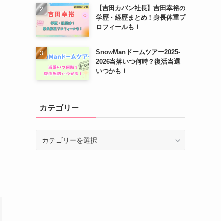
【吉田カバン社長】吉田幸裕の
学歴・経歴まとめ！身長体重プ
ロフィールも！
SnowManドームツアー2025-
2026当落いつ何時？復活当選
いつかも！
み
カテゴリー
し
カ
テ
ゴ
リ
ー