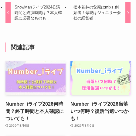
SnowManライブ2024公演
松本花林の父親はmixs.創
時間と終演時間は？本人確
始者！母親はジュエリー会
認に必要なものも！
社の経営者！
関連記事
Number_iライブ2026何時
Number_iライブ2026当落
間？終了時間と本人確認に
いつ何時？復活当選いつか
ついても！
も！
2026年8月6日
2026年8月6日