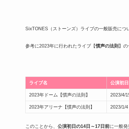
SixTONES（ストーンズ）ライブの一般販売につ
参考に2023年に行われたライブ
【
慣声の法則
】
の
ライブ名
公演初日
2023年ドーム【慣声の法則】
2023/4
2023年アリーナ【慣声の法則】
2023/1
このことから、
公演初日の
14日
～17日前
に一般発