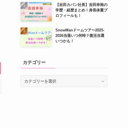
【吉田カバン社長】吉田幸裕の
学歴・経歴まとめ！身長体重プ
ロフィールも！
SnowManドームツアー2025-
2026当落いつ何時？復活当選
いつかも！
カテゴリー
カ
テ
ゴ
リ
ー