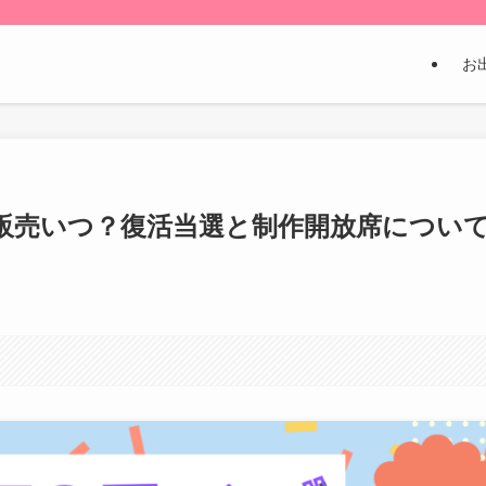
お
4一般販売いつ？復活当選と制作開放席につい