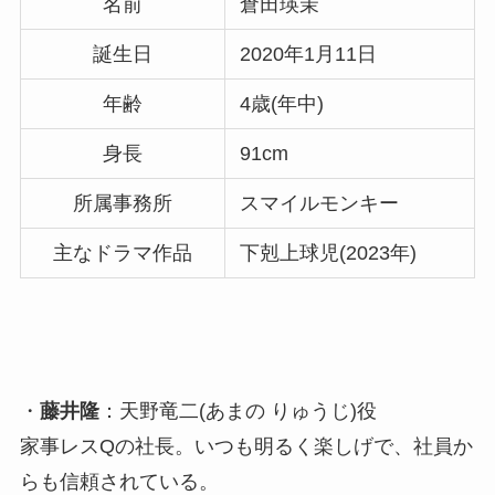
名前
倉田瑛茉
誕生日
2020年1月11日
年齢
4歳(年中)
身長
91cm
所属事務所
スマイルモンキー
主なドラマ作品
下剋上球児(2023年)
・
藤井隆
：天野竜二(あまの りゅうじ)役
家事レスQの社長。いつも明るく楽しげで、社員か
らも信頼されている。