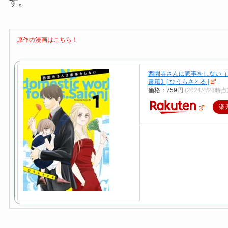
す。
原作の漫画はこちら！
西園寺さんは家事をしない（
書籍】[ ひうらさとる ]
価格：759円
(2024/4/28時点
楽