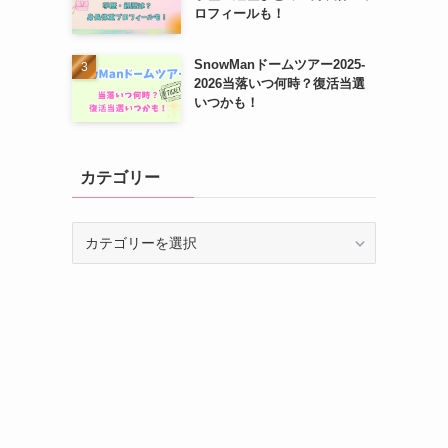
ロフィールも！
SnowManドームツアー2025-
2026当落いつ何時？復活当選
いつかも！
カテゴリー
カ
テ
ゴ
リ
ー