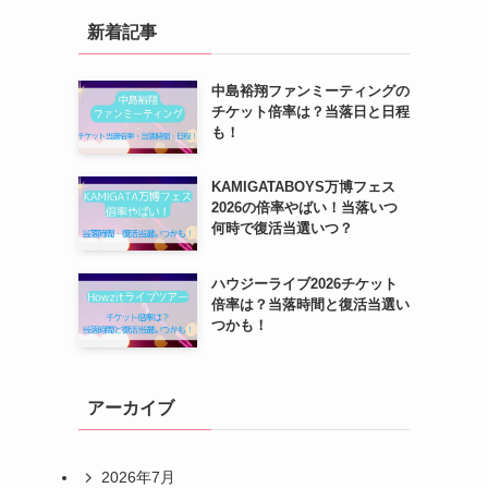
新着記事
中島裕翔ファンミーティングの
チケット倍率は？当落日と日程
も！
KAMIGATABOYS万博フェス
2026の倍率やばい！当落いつ
何時で復活当選いつ？
ハウジーライブ2026チケット
倍率は？当落時間と復活当選い
つかも！
アーカイブ
2026年7月