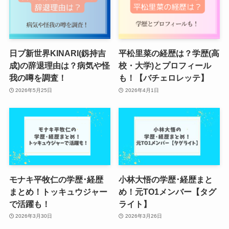
日プ新世界KINARI(釼持吉
平松里菜の経歴は？学歴(高
成)の辞退理由は？病気や怪
校・大学)とプロフィール
我の噂を調査！
も！【バチェロレッテ】
2026年5月25日
2026年4月1日
モナキ平牧仁の学歴･経歴
小林大悟の学歴･経歴まと
まとめ！トッキュウジャー
め！元TO1メンバー【タグ
で活躍も！
ライト】
2026年3月30日
2026年3月26日