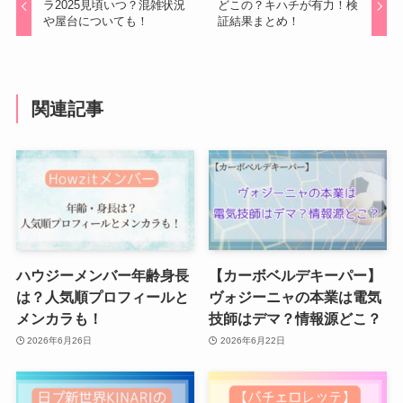
ラ2025見頃いつ？混雑状況
どこの？キハチが有力！検
や屋台についても！
証結果まとめ！
関連記事
ハウジーメンバー年齢身長
【カーボベルデキーパー】
は？人気順プロフィールと
ヴォジーニャの本業は電気
メンカラも！
技師はデマ？情報源どこ？
2026年6月26日
2026年6月22日