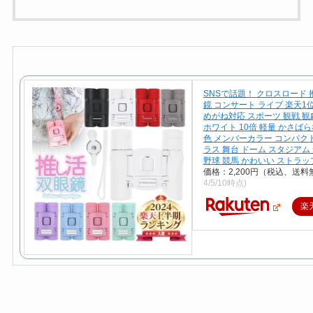
SNSで話題！ クロスロード 
鏡 コンサート ライブ 楽天1位
めがね対応 スポーツ 観戦 観
ホワイト 10倍 軽量 かさばら
色 メンバーカラー コンパク
ラス 舞台 ドーム スタジアム
野球 競馬 かわいい ストラッ
価格：2,200円（税込、送料
4/5/10時点)
楽