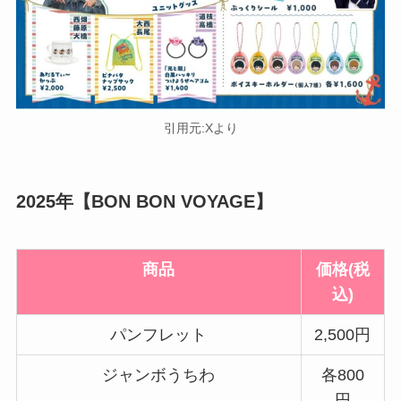
引用元:Xより
2025年【BON BON VOYAGE】
商品
価格(税
込)
パンフレット
2,500円
ジャンボうちわ
各800
円