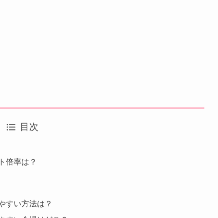
目次
ット倍率は？
りやすい方法は？