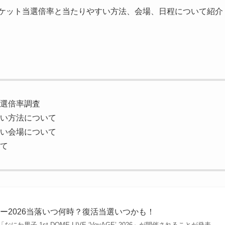
チケット当選倍率と当たりやすい方法、会場、日程について紹介
当選倍率調査
すい方法について
すい会場について
いて
ー2026当落いつ何時？復活当選いつかも！
わ男子 1st DOME LIVE ‘VoyAGE’ 2026」が開催されることが発表