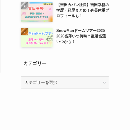
【吉田カバン社長】吉田幸裕の
学歴・経歴まとめ！身長体重プ
ロフィールも！
SnowManドームツアー2025-
2026当落いつ何時？復活当選
いつかも！
カテゴリー
カ
テ
ゴ
リ
ー