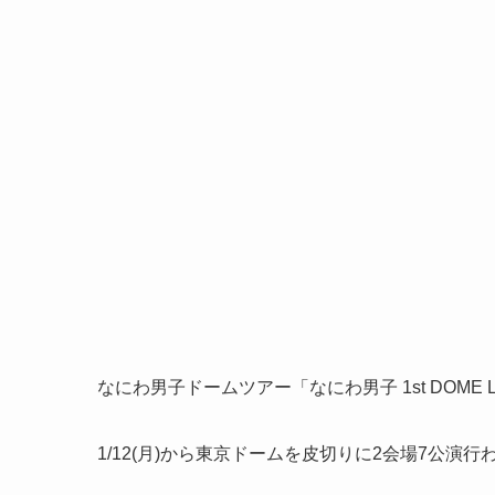
なにわ男子ドームツアー「なにわ男子 1st DOME LI
1/12(月)から東京ドームを皮切りに2会場7公演行