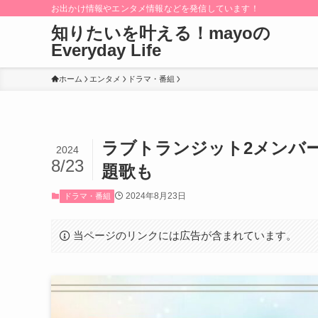
お出かけ情報やエンタメ情報などを発信しています！
知りたいを叶える！mayoの
Everyday Life
ホーム
エンタメ
ドラマ・番組
ラブトランジット2メンバ
2024
8/23
題歌も
2024年8月23日
ドラマ・番組
当ページのリンクには広告が含まれています。