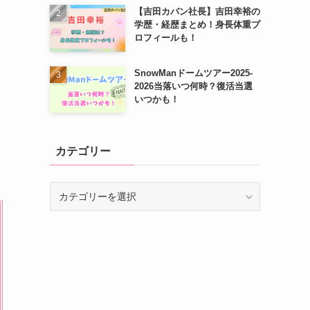
【吉田カバン社長】吉田幸裕の
学歴・経歴まとめ！身長体重プ
ロフィールも！
SnowManドームツアー2025-
2026当落いつ何時？復活当選
いつかも！
カテゴリー
カ
テ
ゴ
リ
ー