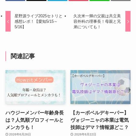
星野源ライブ2025セトリと
久次米一輝の父親は共立美
感想レポ！【愛知5/15～
容外科の理事長！母親と兄
5/16】
弟についても！
関連記事
ハウジーメンバー年齢身長
【カーボベルデキーパー】
は？人気順プロフィールと
ヴォジーニャの本業は電気
メンカラも！
技師はデマ？情報源どこ？
2026年6月26日
2026年6月22日