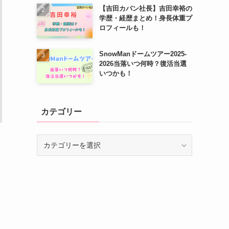
【吉田カバン社長】吉田幸裕の
学歴・経歴まとめ！身長体重プ
ロフィールも！
SnowManドームツアー2025-
2026当落いつ何時？復活当選
いつかも！
カテゴリー
カ
テ
ゴ
リ
ー