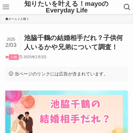
知りたいを叶える！mayoの
Everyday Life
ホーム
人物
池脇千鶴の結婚相手だれ？子供何
2025
2/03
人いるかや兄弟について調査！
2025年2月3日
人物
当ページのリンクには広告が含まれています。