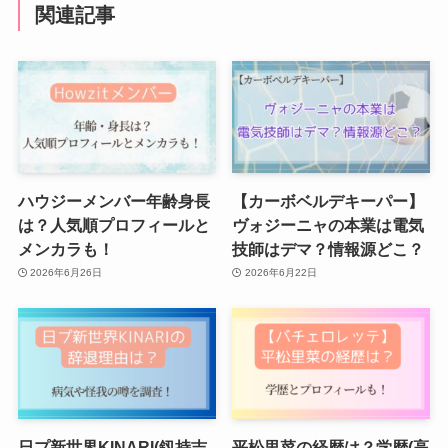
関連記事
ハウジーメンバー年齢身長
【カーボベルデキーパー】
は？人気順プロフィールと
ヴォジーニャの本業は電気
メンカラも！
技師はデマ？情報源どこ？
2026年6月26日
2026年6月22日
日プ新世界KINARI(釼持吉
平松里菜の経歴は？学歴(高