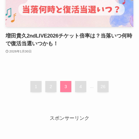
増田貴久2ndLIVE2026チケット倍率は？当落いつ何時
で復活当選いつかも！
2026年1月30日
1
2
3
4
...
26
スポンサーリンク