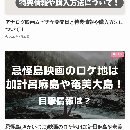
アナログ映画ムビチケ発売日と特典情報や購入方法に
ついて！
2023年7月21日
映画
忌怪島(きかいじま)映画のロケ地は加計呂麻島や奄美