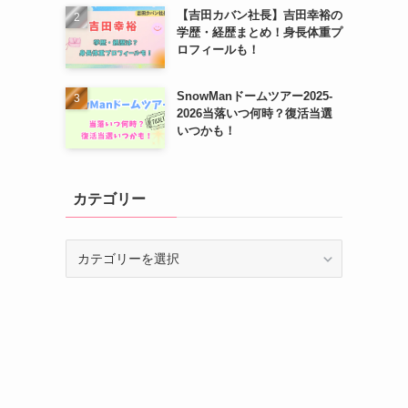
【吉田カバン社長】吉田幸裕の
学歴・経歴まとめ！身長体重プ
ロフィールも！
SnowManドームツアー2025-
2026当落いつ何時？復活当選
いつかも！
カテゴリー
カ
テ
ゴ
リ
ー